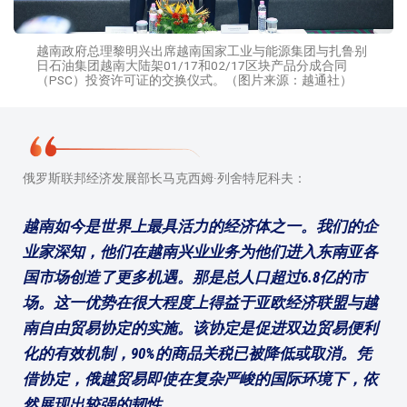
越南政府总理黎明兴出席越南国家工业与能源集团与扎鲁别
日石油集团越南大陆架01/17和02/17区块产品分成合同
（PSC）投资许可证的交换仪式。（图片来源：越通社）
俄罗斯联邦经济发展部长马克西姆·列舍特尼科夫：
越南如今是世界上最具活力的经济体之一。我们的企
业家深知，他们在越南兴业业务为他们进入东南亚各
国市场创造了更多机遇。那是总人口超过6.8亿的市
场。这一优势在很大程度上得益于亚欧经济联盟与越
南自由贸易协定的实施。该协定是促进双边贸易便利
化的有效机制，90%的商品关税已被降低或取消。凭
借协定，俄越贸易即使在复杂严峻的国际环境下，依
然展现出较强的韧性。