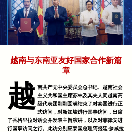
越南与东南亚友好国家合作新篇
cn.nhandan.vn | E-Magazine
章
越
南共产党中央委员会总书记、越南社会
主义共和国主席苏林及其夫人同越南高
级代表团刚刚圆满结束了对泰国进行正
式访问，对新加坡进行国事访问，出席
了香格里拉对话会并发表主旨演讲，以及对菲律宾进
行国事访问之行。此访分别应泰国总理阿努廷·参威拉