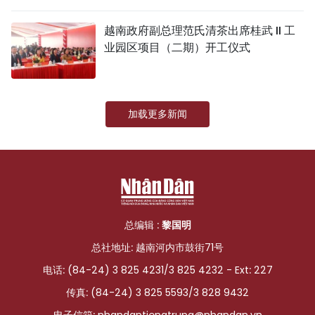
国际
越南政府副总理范氏清茶出席桂武 II 工
业园区项目（二期）开工仪式
旅游
友谊桥梁
加载更多新闻
史海
多功能媒体
图表新闻
图库
总编辑 :
黎国明
总社地址: 越南河内市鼓街71号
视频
电话: (84-24) 3 825 4231/3 825 4232 - Ext: 227
传真: (84-24) 3 825 5593/3 828 9432
人民报社简介