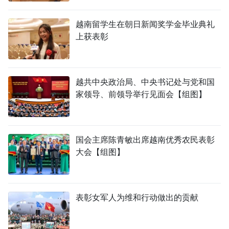
TIẾNG VIỆT
越南留学生在朝日新闻奖学金毕业典礼
上获表彰
ENGLISH
FRANÇAIS
越共中央政治局、中央书记处与党和国
РУССКИЙ
家领导、前领导举行见面会【组图】
ESPAÑOL
国会主席陈青敏出席越南优秀农民表彰
大会【组图】
表彰女军人为维和行动做出的贡献