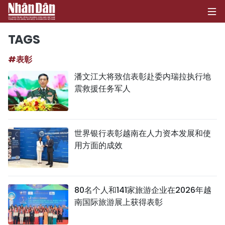
TAGS
#表彰
首页
潘文江大将致信表彰赴委内瑞拉执行地
震救援任务军人
政治
经济
世界银行表彰越南在人力资本发展和使
社会
用方面的成效
环保
文化
80名个人和141家旅游企业在2026年越
南国际旅游展上获得表彰
体育