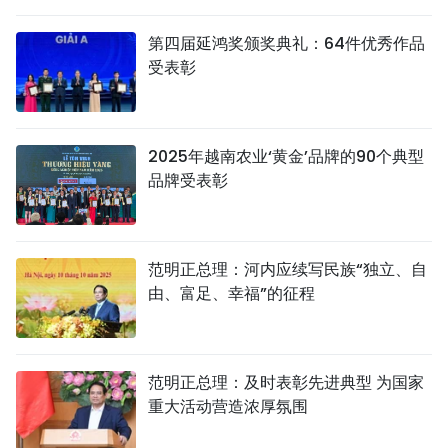
国际
第四届延鸿奖颁奖典礼：64件优秀作品
受表彰
旅游
友谊桥梁
2025年越南农业‘黄金’品牌的90个典型
史海
品牌受表彰
多功能媒体
图表新闻
范明正总理：河内应续写民族“独立、自
由、富足、幸福”的征程
图库
视频
范明正总理：及时表彰先进典型 为国家
重大活动营造浓厚氛围
人民报社简介