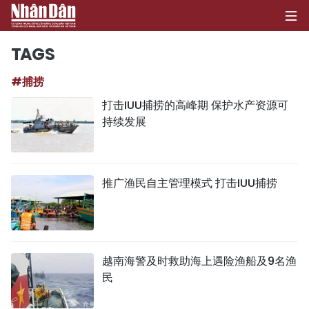
TAGS
#捕捞
首页
打击IUU捕捞的高峰期 保护水产资源可
持续发展
政治
经济
推广渔民自主管理模式 打击IUU捕捞
社会
环保
文化
越南海警及时救助海上遇险渔船及9名渔
民
体育