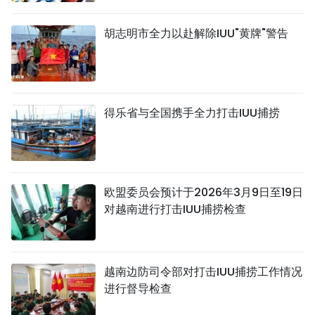
TIẾNG VIỆT
胡志明市全力以赴解除IUU"黄牌"警告
ENGLISH
FRANÇAIS
得乐省与全国携手全力打击IUU捕捞
РУССКИЙ
ESPAÑOL
欧盟委员会预计于2026年3月9日至19日
对越南进行打击IUU捕捞检查
越南边防司令部对打击IUU捕捞工作情况
进行督导检查