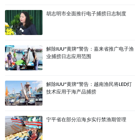
国际
胡志明市全面推行电子捕捞日志制度
旅游
友谊桥梁
解除IUU“黄牌”警告：嘉来省推广电子渔
史海
业捕捞日志应用范围
多功能媒体
图表新闻
解除IUU“黄牌”警告：越南渔民将LED灯
技术应用于海产品捕捞
图库
视频
宁平省在部分沿海乡实行禁渔期管理
人民报社简介