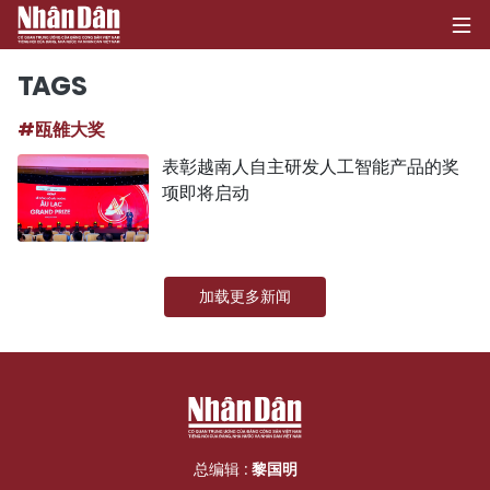
TAGS
#瓯雒大奖
首页
表彰越南人自主研发人工智能产品的奖
项即将启动
政治
经济
加载更多新闻
社会
环保
文化
体育
总编辑 :
黎国明