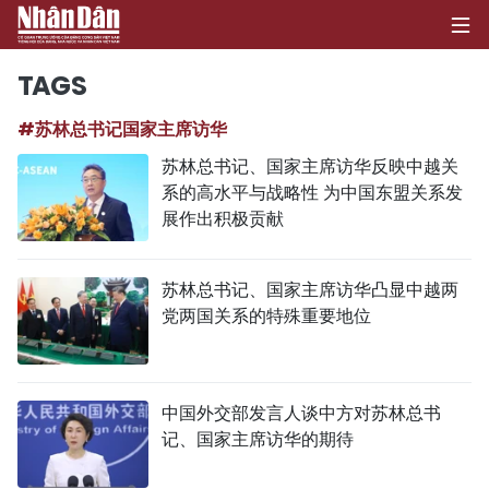
TAGS
#苏林总书记国家主席访华
首页
苏林总书记、国家主席访华反映中越关
系的高水平与战略性 为中国东盟关系发
政治
展作出积极贡献
经济
苏林总书记、国家主席访华凸显中越两
社会
党两国关系的特殊重要地位
环保
文化
中国外交部发言人谈中方对苏林总书
记、国家主席访华的期待
体育