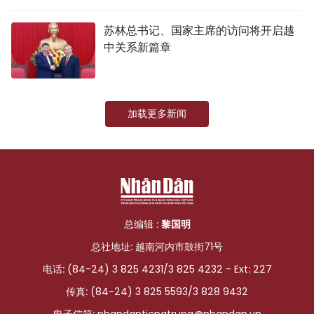
国际
苏林总书记、国家主席的访问将开启越
中关系新篇章
旅游
友谊桥梁
加载更多新闻
史海
多功能媒体
图表新闻
图库
总编辑 :
黎国明
总社地址: 越南河内市鼓街71号
视频
电话: (84-24) 3 825 4231/3 825 4232 - Ext: 227
传真: (84-24) 3 825 5593/3 828 9432
人民报社简介