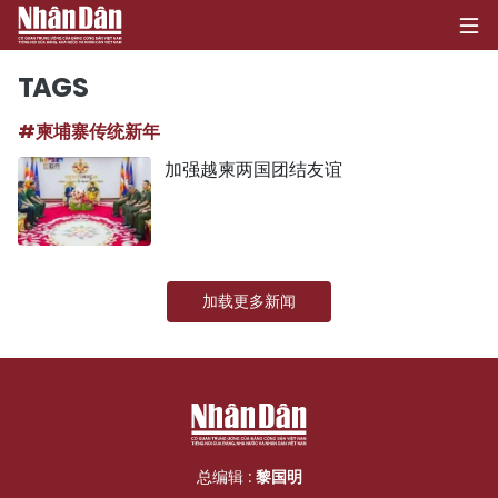
TAGS
#柬埔寨传统新年
首页
加强越柬两国团结友谊
政治
经济
加载更多新闻
社会
环保
文化
体育
总编辑 :
黎国明