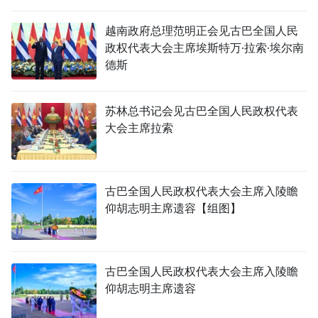
国际
越南政府总理范明正会见古巴全国人民
政权代表大会主席埃斯特万·拉索·埃尔南
旅游
德斯
友谊桥梁
苏林总书记会见古巴全国人民政权代表
史海
大会主席拉索
多功能媒体
图表新闻
古巴全国人民政权代表大会主席入陵瞻
仰胡志明主席遗容【组图】
图库
视频
古巴全国人民政权代表大会主席入陵瞻
仰胡志明主席遗容
人民报社简介