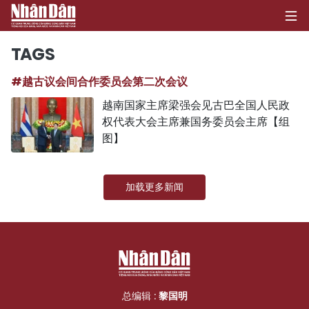
TAGS
#越古议会间合作委员会第二次会议
首页
越南国家主席梁强会见古巴全国人民政
权代表大会主席兼国务委员会主席【组
政治
图】
经济
加载更多新闻
社会
环保
文化
体育
总编辑 :
黎国明