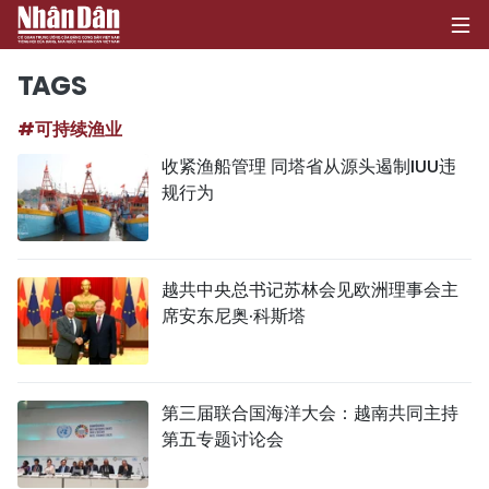
TAGS
#可持续渔业
首页
收紧渔船管理 同塔省从源头遏制IUU违
规行为
政治
经济
越共中央总书记苏林会见欧洲理事会主
社会
席安东尼奥·科斯塔
环保
文化
第三届联合国海洋大会：越南共同主持
第五专题讨论会
体育