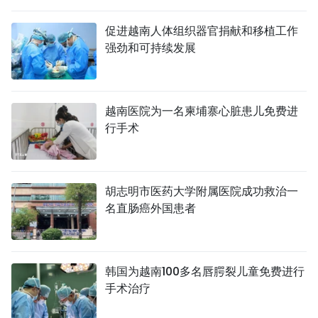
国际
促进越南人体组织器官捐献和移植工作
强劲和可持续发展
旅游
友谊桥梁
越南医院为一名柬埔寨心脏患儿免费进
史海
行手术
多功能媒体
图表新闻
胡志明市医药大学附属医院成功救治一
名直肠癌外国患者
图库
视频
韩国为越南100多名唇腭裂儿童免费进行
手术治疗
人民报社简介