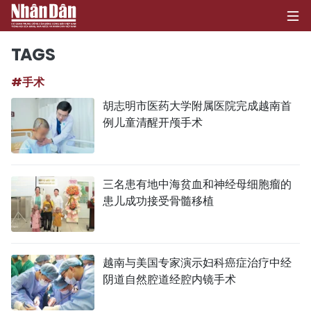
TAGS
#手术
首页
胡志明市医药大学附属医院完成越南首
例儿童清醒开颅手术
政治
经济
三名患有地中海贫血和神经母细胞瘤的
社会
患儿成功接受骨髓移植
环保
文化
越南与美国专家演示妇科癌症治疗中经
阴道自然腔道经腔内镜手术
体育