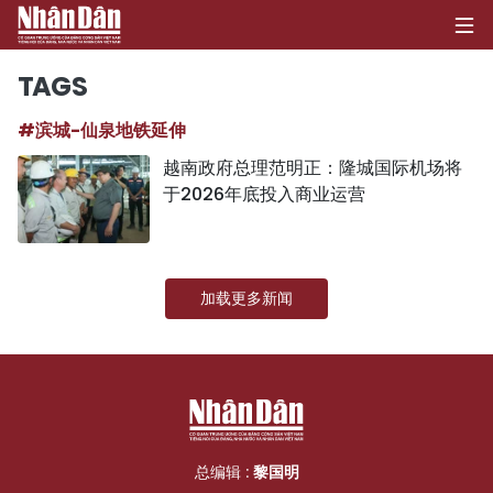
TAGS
#滨城-仙泉地铁延伸
首页
越南政府总理范明正：隆城国际机场将
于2026年底投入商业运营
政治
经济
加载更多新闻
社会
环保
文化
体育
总编辑 :
黎国明