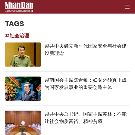
TAGS
#社会治理
首页
越共中央确立新时代国家安全与社会建
设新理念
政治
经济
越南国会主席陈青敏：妇女必须真正成
社会
为国家发展事业的重要创造主体
环保
文化
越共中央总书记、国家主席苏林：不能
让社会物质富裕、精神贫瘠
体育