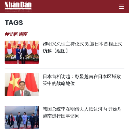
TAGS
#访问越南
首页
黎明兴总理主持仪式 欢迎日本首相正式
访越【组图】
政治
经济
日本首相访越：彰显越南在日本区域政
社会
策中的战略地位
环保
文化
韩国总统李在明偕夫人抵达河内 开始对
越南进行国事访问
体育