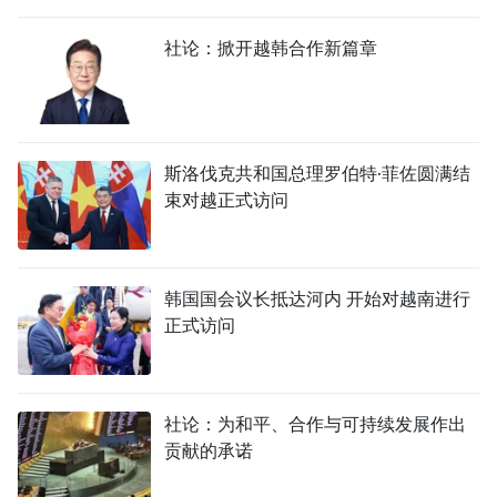
国际
社论：掀开越韩合作新篇章
旅游
友谊桥梁
斯洛伐克共和国总理罗伯特·菲佐圆满结
史海
束对越正式访问
多功能媒体
图表新闻
韩国国会议长抵达河内 开始对越南进行
正式访问
图库
视频
社论：为和平、合作与可持续发展作出
贡献的承诺
人民报社简介