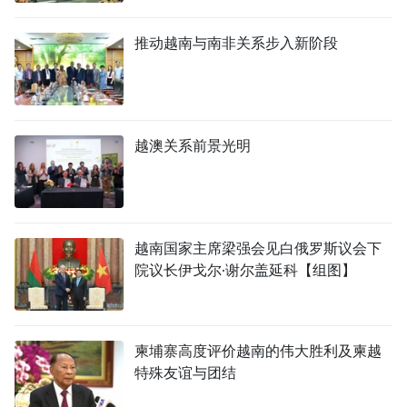
TIẾNG VIỆT
推动越南与南非关系步入新阶段
ENGLISH
FRANÇAIS
越澳关系前景光明
РУССКИЙ
ESPAÑOL
越南国家主席梁强会见白俄罗斯议会下
院议长伊戈尔·谢尔盖延科【组图】
柬埔寨高度评价越南的伟大胜利及柬越
特殊友谊与团结