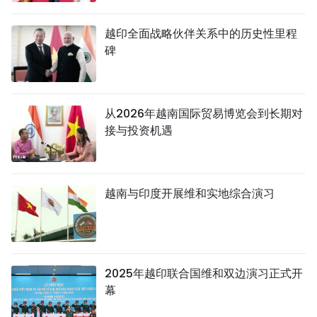
TIẾNG VIỆT
越印全面战略伙伴关系中的历史性里程
碑
ENGLISH
FRANÇAIS
从2026年越南国际贸易博览会到长期对
РУССКИЙ
接与投资机遇
ESPAÑOL
越南与印度开展维和实地综合演习
2025年越印联合国维和双边演习正式开
幕