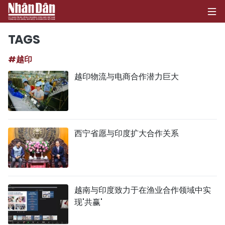
TAGS
#越印
首页
越印物流与电商合作潜力巨大
政治
经济
西宁省愿与印度扩大合作关系
社会
环保
文化
越南与印度致力于在渔业合作领域中实
现'共赢'
体育