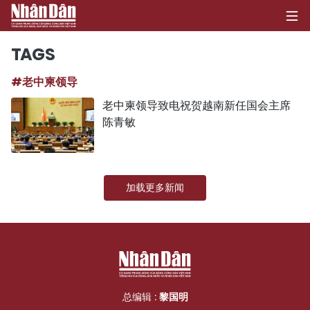
TAGS
#老中柬领导
首页
老中柬领导致电祝贺越南新任国会主席
陈青敏
政治
经济
加载更多新闻
社会
环保
文化
体育
总编辑 :
黎国明