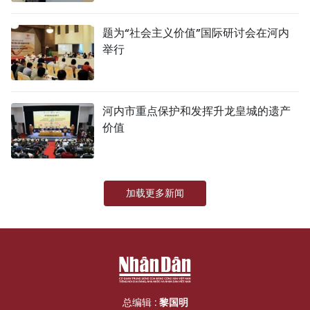
TIẾNG VIỆT
题为“社会主义价值”国际研讨会在河内
举行
ENGLISH
FRANÇAIS
河内市重点保护和发挥升龙皇城的遗产
РУССКИЙ
价值
ESPAÑOL
加载更多新闻
总编辑 :
黎国明