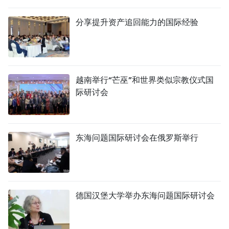
国际
分享提升资产追回能力的国际经验
旅游
友谊桥梁
越南举行“芒巫”和世界类似宗教仪式国
史海
际研讨会
多功能媒体
图表新闻
东海问题国际研讨会在俄罗斯举行
图库
视频
德国汉堡大学举办东海问题国际研讨会
人民报社简介