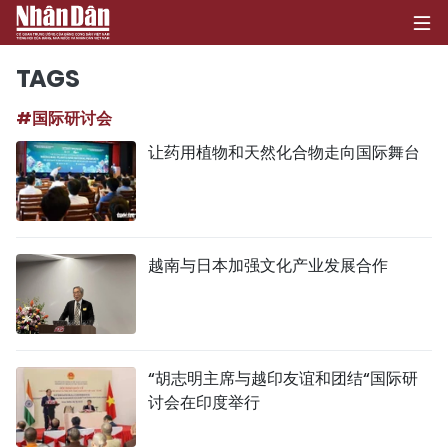
TAGS
#国际研讨会
首页
让药用植物和天然化合物走向国际舞台
政治
经济
越南与日本加强文化产业发展合作
社会
环保
文化
“胡志明主席与越印友谊和团结“国际研
讨会在印度举行
体育