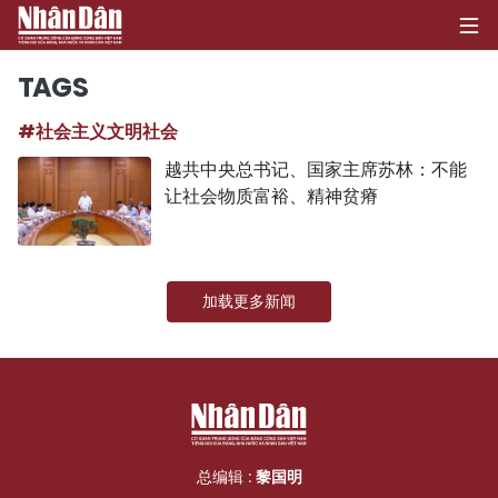
TAGS
#社会主义文明社会
首页
越共中央总书记、国家主席苏林：不能
让社会物质富裕、精神贫瘠
政治
经济
加载更多新闻
社会
环保
文化
体育
总编辑 :
黎国明