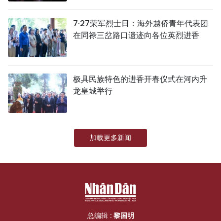
TIẾNG VIỆT
7·27荣军烈士日：海外越侨青年代表团
在同禄三岔路口遗迹向各位英烈进香
ENGLISH
FRANÇAIS
极具民族特色的进香开春仪式在河内升
РУССКИЙ
龙皇城举行
ESPAÑOL
加载更多新闻
总编辑 :
黎国明