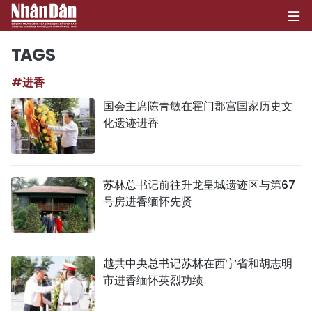
TAGS
#进香
首页
国会主席陈青敏在霍门郡宫国家历史文
化遗迹进香
政治
经济
苏林总书记前往升龙皇城遗迹区与第67
社会
号房进香缅怀先贤
环保
文化
越共中央总书记苏林在西宁省和胡志明
市进香缅怀英烈功绩
体育