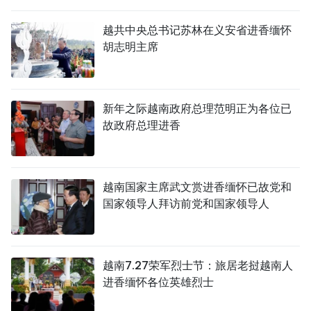
国际
越共中央总书记苏林在义安省进香缅怀
胡志明主席
旅游
友谊桥梁
新年之际越南政府总理范明正为各位已
史海
故政府总理进香
多功能媒体
图表新闻
越南国家主席武文赏进香缅怀已故党和
国家领导人拜访前党和国家领导人
图库
视频
越南7.27荣军烈士节：旅居老挝越南人
进香缅怀各位英雄烈士
人民报社简介