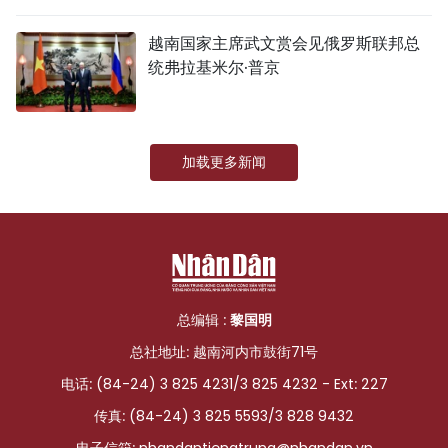
国际
越南国家主席武文赏会见俄罗斯联邦总
统弗拉基米尔·普京
旅游
友谊桥梁
加载更多新闻
史海
多功能媒体
图表新闻
图库
总编辑 :
黎国明
总社地址: 越南河内市鼓街71号
视频
电话: (84-24) 3 825 4231/3 825 4232 - Ext: 227
传真: (84-24) 3 825 5593/3 828 9432
人民报社简介