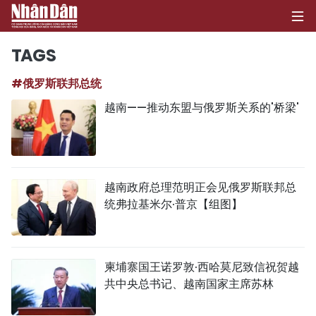
TAGS
#俄罗斯联邦总统
首页
越南——推动东盟与俄罗斯关系的'桥梁'
政治
经济
越南政府总理范明正会见俄罗斯联邦总
社会
统弗拉基米尔·普京【组图】
环保
文化
柬埔寨国王诺罗敦·西哈莫尼致信祝贺越
共中央总书记、越南国家主席苏林
体育