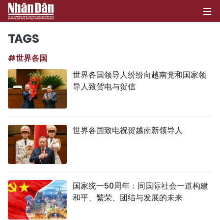
TAGS
#世界各国
首页
世界各国领导人纷纷向越南党和国家领
导人致贺电与贺信
政治
经济
世界各国致电祝贺越南新领导人
社会
环保
文化
国家统一50周年：同国际社会一道构建
和平、繁荣、团结与发展的未来
体育