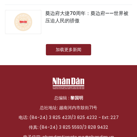
国际
奠边府大捷70周年：奠边府——世界被
压迫人民的骄傲
旅游
友谊桥梁
加载更多新闻
史海
多功能媒体
图表新闻
图库
总编辑 :
黎国明
总社地址: 越南河内市鼓街71号
视频
电话: (84-24) 3 825 4231/3 825 4232 - Ext: 227
传真: (84-24) 3 825 5593/3 828 9432
人民报社简介