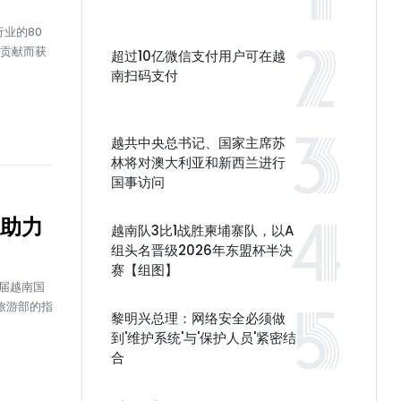
行业的80
极贡献而获
超过10亿微信支付用户可在越
南扫码支付
越共中央总书记、国家主席苏
林将对澳大利亚和新西兰进行
国事访问
长助力
越南队3比1战胜柬埔寨队，以A
组头名晋级2026年东盟杯半决
赛【组图】
5届越南国
旅游部的指
黎明兴总理：网络安全必须做
到'维护系统'与'保护人员'紧密结
合