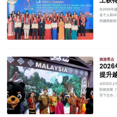
上获
在2026年
名个人和1
得越南旅游
旅游景点
20
提升
4月10日
际旅游展（
导下主办，