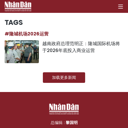
TAGS
#隆城机场2026运营
首页
越南政府总理范明正：隆城国际机场将
于2026年底投入商业运营
政治
经济
加载更多新闻
社会
环保
文化
体育
总编辑 :
黎国明