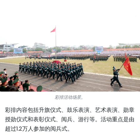
国际
旅游
友谊桥梁
史海
多功能媒体
图表新闻
彩排活动场景。
图库
彩排内容包括升旗仪式、鼓乐表演、艺术表演、勋章
视频
授勋仪式和表彰仪式、阅兵、游行等。活动重点是由
超过1.2万人参加的阅兵式。
人民报社简介