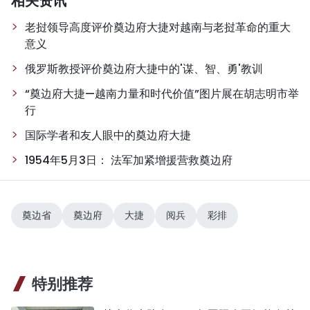
相关资讯
老挝领导高度评价奠边府大捷对越南与老挝革命的重大
意义
俄罗斯教授评价奠边府大捷中的'谋、智、勇'教训
“奠边府大捷—越南力量和时代价值”图片展在胡志明市举
行
国际学者和友人眼中的奠边府大捷
1954年5月3日： 法军加紧增援营救奠边府
奠边省
奠边府
大捷
阅兵
彩排
特别推荐