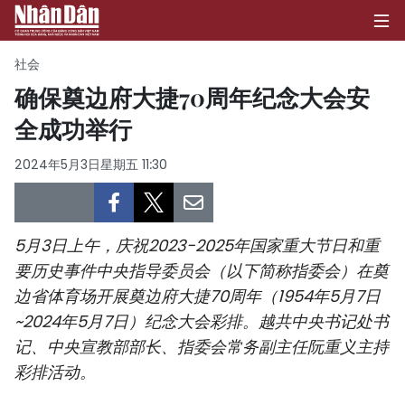
社会
确保奠边府大捷70周年纪念大会安
全成功举行
首页
2024年5月3日星期五 11:30
政治
经济
5月3日上午，庆祝2023-2025年国家重大节日和重
社会
要历史事件中央指导委员会（以下简称指委会）在奠
边省体育场开展奠边府大捷70周年（1954年5月7日
环保
~2024年5月7日）纪念大会彩排。越共中央书记处书
文化
记、中央宣教部部长、指委会常务副主任阮重义主持
彩排活动。
体育