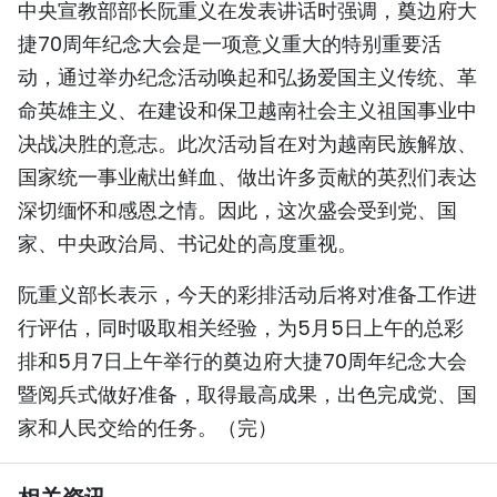
中央宣教部部长阮重义在发表讲话时强调，奠边府大
TIẾNG VIỆT
捷70周年纪念大会是一项意义重大的特别重要活
动，通过举办纪念活动唤起和弘扬爱国主义传统、革
ENGLISH
命英雄主义、在建设和保卫越南社会主义祖国事业中
FRANÇAIS
决战决胜的意志。此次活动旨在对为越南民族解放、
国家统一事业献出鲜血、做出许多贡献的英烈们表达
РУССКИЙ
深切缅怀和感恩之情。因此，这次盛会受到党、国
ESPAÑOL
家、中央政治局、书记处的高度重视。
阮重义部长表示，今天的彩排活动后将对准备工作进
行评估，同时吸取相关经验，为5月5日上午的总彩
排和5月7日上午举行的奠边府大捷70周年纪念大会
暨阅兵式做好准备，取得最高成果，出色完成党、国
家和人民交给的任务。（完）