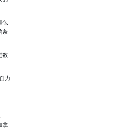
和包
的条
进数
自力
总
加拿