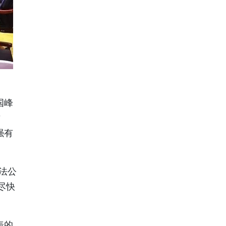
国峰
贡
强有
法公
尽快
表的