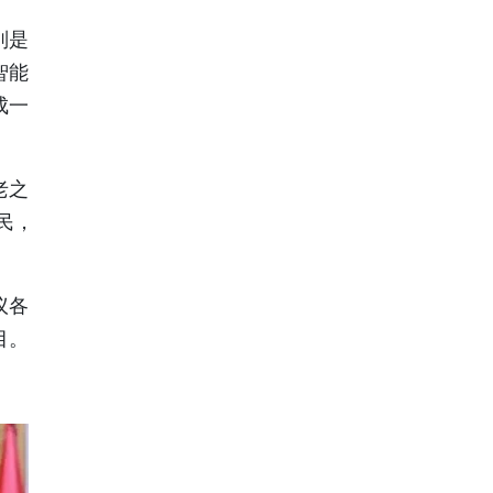
别是
智能
成一
老之
民，
议各
目。