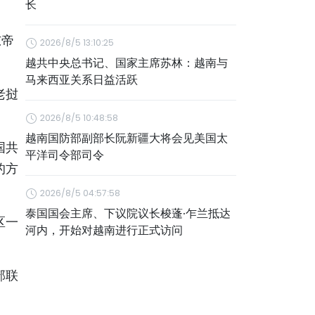
长
东帝
2026/8/5 13:10:25
越共中央总书记、国家主席苏林：越南与
马来西亚关系日益活跃
老挝
2026/8/5 10:48:58
越南国防部副部长阮新疆大将会见美国太
国共
平洋司令部司令
的方
2026/8/5 04:57:58
泰国国会主席、下议院议长梭蓬·乍兰抵达
区一
河内，开始对越南进行正式访问
。
部联