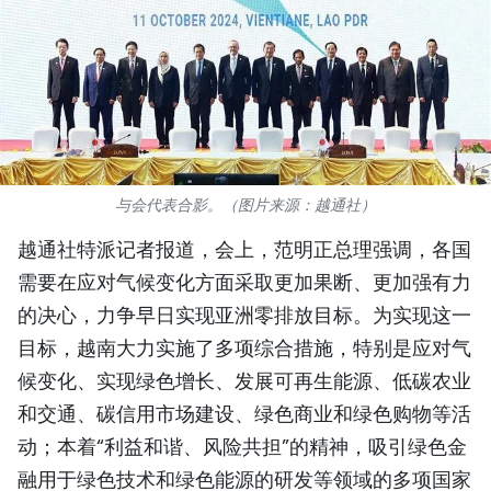
国际
旅游
友谊桥梁
史海
与会代表合影。（图片来源：越通社）
多功能媒体
越通社特派记者报道，会上，范明正总理强调，各国
需要在应对气候变化方面采取更加果断、更加强有力
图表新闻
的决心，力争早日实现亚洲零排放目标。为实现这一
图库
目标，越南大力实施了多项综合措施，特别是应对气
候变化、实现绿色增长、发展可再生能源、低碳农业
视频
和交通、碳信用市场建设、绿色商业和绿色购物等活
动；本着“利益和谐、风险共担”的精神，吸引绿色金
人民报社简介
融用于绿色技术和绿色能源的研发等领域的多项国家