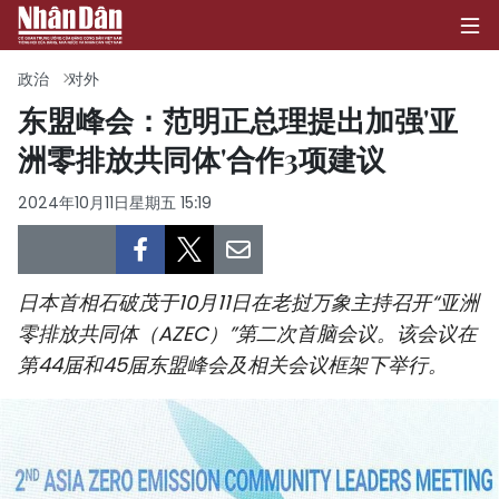
政治
对外
东盟峰会：范明正总理提出加强'亚
洲零排放共同体'合作3项建议
首页
2024年10月11日星期五 15:19
政治
经济
日本首相石破茂于10月11日在老挝万象主持召开“亚洲
社会
零排放共同体（AZEC）”第二次首脑会议。该会议在
第44届和45届东盟峰会及相关会议框架下举行。
环保
文化
体育