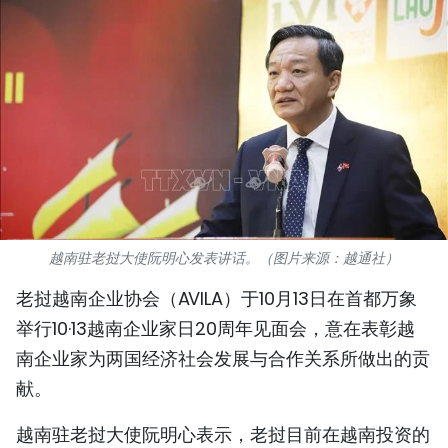
国际
旅游
友谊桥梁
史海
多功能媒体
越南驻老挝大使阮明心发表讲话。（图片来源：越通社）
图表新闻
老挝越南企业协会（AVILA）于10月13日在首都万象
图库
举行10·13越南企业家日20周年见面会，意在表彰越
南企业家为两国经济社会发展与合作关系所做出的贡
视频
献。
人民报社简介
越南驻老挝大使阮明心表示，老挝目前在越南投资的