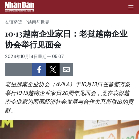
友谊桥梁
越南与世界
10·13越南企业家日：老挝越南企业
协会举行见面会
首页
2024年10月14日星期一 05:07
政治
经济
老挝越南企业协会（AVILA）于10月13日在首都万象
社会
举行10·13越南企业家日20周年见面会，意在表彰越
南企业家为两国经济社会发展与合作关系所做出的贡
环保
献。
文化
体育