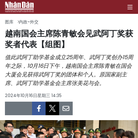
图库
内政-外交
越南国会主席陈青敏会见武阿丁奖获
奖者代表【组图】
首页
值此武阿丁助学基金成立25周年、武阿丁奖创办15周
政治
年之际，10月16日下午，越南国会主席陈青敏在国会
经济
大厦会见获得武阿丁奖的团体和个人。原国家副主
席、武阿丁助学基金会主席张美花与会。
社会
2024年10月16日星期三 14:35
环保
文化
体育