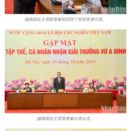
TIẾNG VIỆT
越南国会主席陈青敏和武阿丁奖获奖者代表。
ENGLISH
FRANÇAIS
РУССКИЙ
ESPAÑOL
越南国会主席陈青敏出席会见。