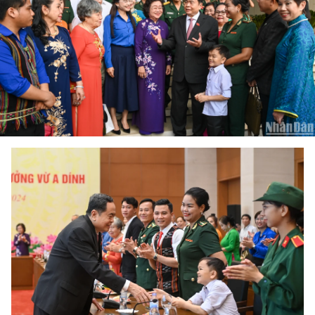
国际
旅游
友谊桥梁
史海
多功能媒体
图表新闻
图库
视频
人民报社简介