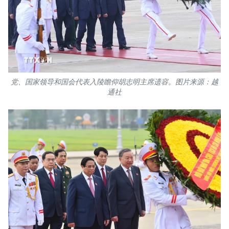
TIẾNG VIỆT
ENGLISH
FRANÇAIS
党、国家领导和国会代表入陵瞻仰胡志明主席遗容。图片来源：越
РУССКИЙ
通社
ESPAÑOL