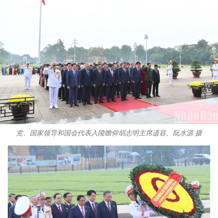
国际
旅游
友谊桥梁
史海
多功能媒体
图表新闻
党、国家领导和国会代表入陵瞻仰胡志明主席遗容。阮水源 摄
图库
视频
人民报社简介