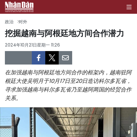
政治
对外
挖掘越南与阿根廷地方间合作潜力
首页
2024年10月21日星期一 11:26
政治
经济
在加强越南与阿根廷地方间合作的框架内，越南驻阿
根廷大使吴明月于10月17日至20日造访科尔多瓦省，
社会
寻求加强越南与科尔多瓦省乃至越阿两国的经贸合作
关系。
环保
文化
体育