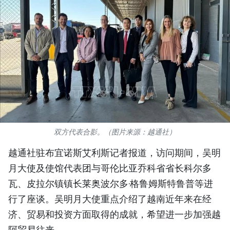
国际
旅游
友谊桥梁
史海
多功能媒体
双方代表合影。（图片来源：越通社）
图表新闻
越通社驻布宜诺斯艾利斯记者报道，访问期间，吴明
图库
月大使及使馆代表团与哥伦比亚乔科省省长科尔多
瓦、皮拉尔镇镇长莱奥波尔多·格鲁姆斯特鲁普等进
视频
行了座谈。吴
明月大使重点介绍了越南近年来在经
济、贸易和投资方面取得的成就，希望进一步加强越
人民报社简介
阿贸易往来。