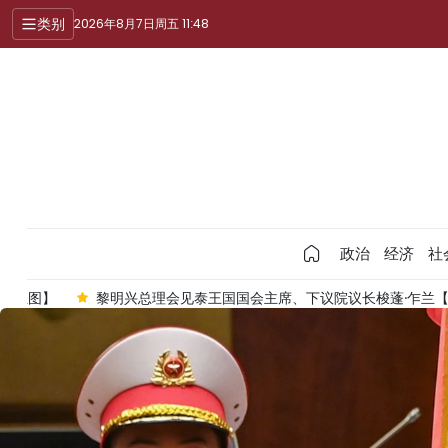
类别
2026年8月7日周五 11:48
政治
经济
社
】
黎明兴总理会见泰王国国会主席、下议院议长梭蓬·乍兰【组图】