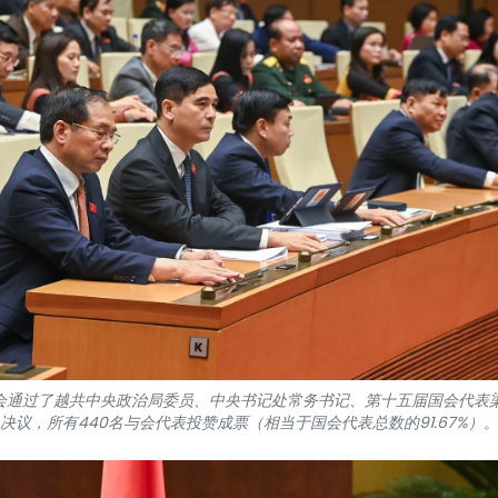
届国会通过了越共中央政治局委员、中央书记处常务书记、第十五届国会代表
决议，所有440名与会代表投赞成票（相当于国会代表总数的91.67%）