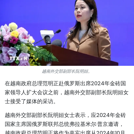
国际
旅游
友谊桥梁
史海
多功能媒体
越南外交部副部长阮明姮。
图表新闻
在越南政府总理范明正赴俄罗斯出席2024年金砖国
家领导人扩大会议之前，越南外交部副部长阮明姮女
图库
士接受了媒体的采访。
视频
越南外交部副部长阮明姮女士表示，应2024年金砖
国家主席国俄罗斯联邦总统弗拉基米尔·普京邀请，
人民报社简介
越南政府总理范明正将作为嘉宾出席从2024年10月