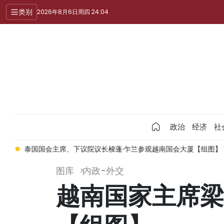
类别
2026年8月6日周四 24:04
政治
经济
社
】
泰国国会主席、下议院议长梭蓬·乍兰参观越南国会大厦【组图】
图库
内政-外交
越南国家主席梁