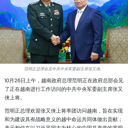
国际
旅游
友谊桥梁
史海
多功能媒体
范明正总理会见中共中央军委副主席张又侠。
图表新闻
10月26日上午，越南政府总理范明正在政府总部会见
了正在越南进行工作访问的中共中央军委副主席张又
图库
侠上将。
视频
范明正总理欢迎张又侠上将率团访问越南，旨在实现
和为建设具有战略意义的越中命运共同体做出贡献；
人民报社简介
表示相信在以习近平同志为核心的中国共产党的英明