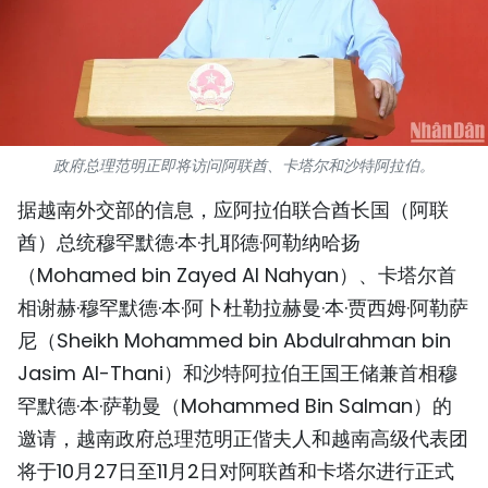
国际
旅游
友谊桥梁
政府总理范明正即将访问阿联酋、卡塔尔和沙特阿拉伯。
史海
据越南外交部的信息，应阿拉伯联合酋长国（阿联
多功能媒体
酋）总统穆罕默德·本·扎耶德·阿勒纳哈扬
（Mohamed bin Zayed Al Nahyan）、卡塔尔首
图表新闻
相谢赫·穆罕默德·本·阿卜杜勒拉赫曼·本·贾西姆·阿勒萨
尼（Sheikh Mohammed bin Abdulrahman bin
图库
Jasim Al-Thani）和沙特阿拉伯王国王储兼首相穆
视频
罕默德·本·萨勒曼（Mohammed Bin Salman）的
邀请，越南政府总理范明正偕夫人和越南高级代表团
人民报社简介
将于10月27日至11月2日对阿联酋和卡塔尔进行正式