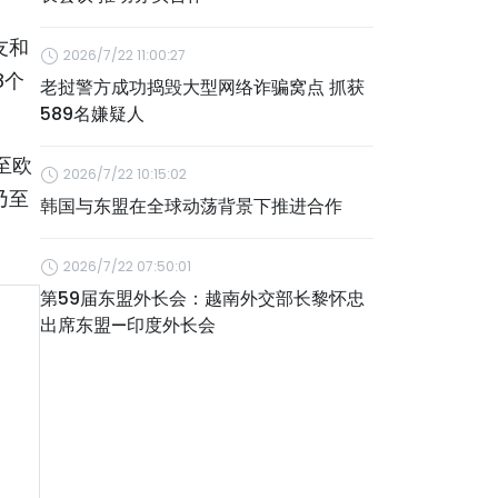
友和
2026/7/22 11:00:27
8个
老挝警方成功捣毁大型网络诈骗窝点 抓获
589名嫌疑人
至欧
2026/7/22 10:15:02
乃至
韩国与东盟在全球动荡背景下推进合作
2026/7/22 07:50:01
第59届东盟外长会：越南外交部长黎怀忠
出席东盟—印度外长会