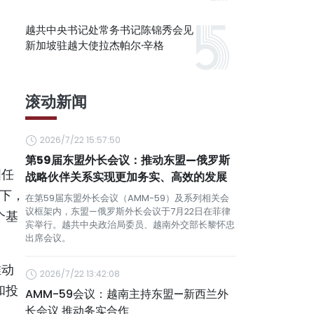
越共中央书记处常务书记陈锦秀会见
新加坡驻越大使拉杰帕尔·辛格
滚动新闻
）
2026/7/22 15:57:50
第59届东盟外长会议：推动东盟—俄罗斯
国任
战略伙伴关系实现更加务实、高效的发展
导下，
在第59届东盟外长会议（AMM-59）及系列相关会
议框架内，东盟—俄罗斯外长会议于7月22日在菲律
个基
宾举行。越共中央政治局委员、越南外交部长黎怀忠
出席会议。
推动
2026/7/22 13:42:08
和投
AMM-59会议：越南主持东盟—新西兰外
长会议 推动务实合作