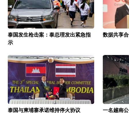
泰国发生枪击案：泰总理发出紧急指
数据共享合
示
泰国与柬埔寨承诺维持停火协议
一名越南公