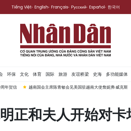
Tiếng Việt
English
Français
Русский
Español
한국어
会
环保
文化
体育
国际
旅游
友谊桥梁
史海
多功能媒体
0周年贺信
越南国会主席陈青敏会见美国驻越南大使詹妮弗·威克斯
明正和夫人开始对卡