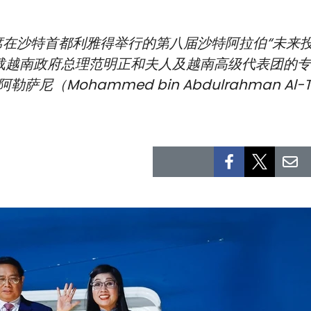
在沙特首都利雅得举行的第八届沙特阿拉伯“未来投
承载越南政府总理范明正和夫人及越南高级代表团的
尼（Mohammed bin Abdulrahman Al-