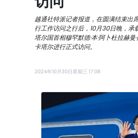
访问
越通社特派记者报道，在圆满结束出席
行工作访问之行后，10月30日晚，
塔尔国首相穆罕默德·本·阿卜杜拉赫曼·阿勒萨
卡塔尔进行正式访问。
2024年10月30日星期三 17:08