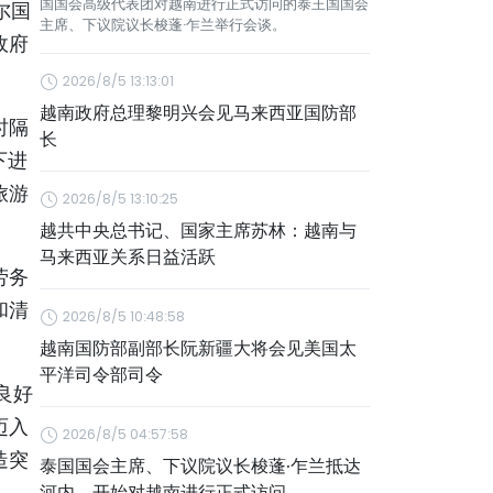
国国会高级代表团对越南进行正式访问的泰王国国会
塔尔国
主席、下议院议长梭蓬·乍兰举行会谈。
政府
2026/8/5 13:13:01
越南政府总理黎明兴会见马来西亚国防部
时隔
长
下进
旅游
2026/8/5 13:10:25
越共中央总书记、国家主席苏林：越南与
马来西亚关系日益活跃
劳务
和清
2026/8/5 10:48:58
越南国防部副部长阮新疆大将会见美国太
平洋司令部司令
良好
迈入
2026/8/5 04:57:58
造突
泰国国会主席、下议院议长梭蓬·乍兰抵达
河内，开始对越南进行正式访问