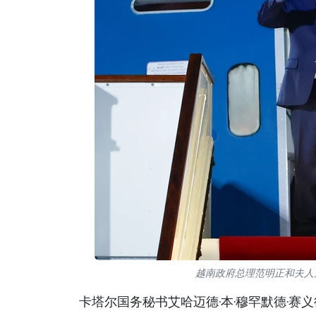
越南政府总理范明正和夫人
卡塔尔国务秘书艾哈迈德·本·穆罕默德·赛义德（A