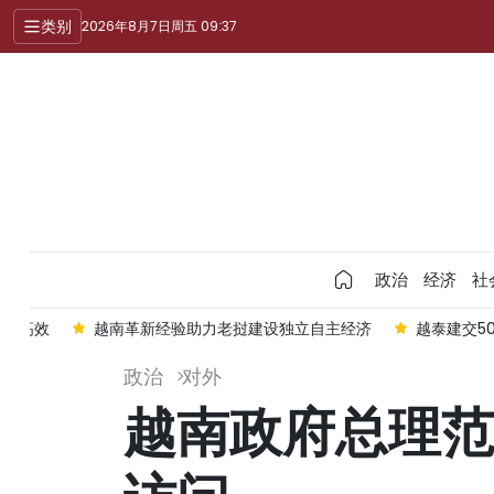
类别
2026年8月7日周五 09:37
政治
经济
社
务实高效
越南革新经验助力老挝建设独立自主经济
越泰建交5
政治
对外
越南政府总理范