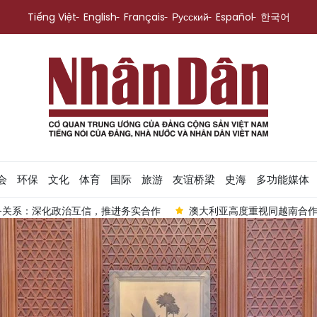
Tiếng Việt
English
Français
Русский
Español
한국어
会
环保
文化
体育
国际
旅游
友谊桥梁
史海
多功能媒体
务关系：深化政治互信，推进务实合作
澳大利亚高度重视同越南合作