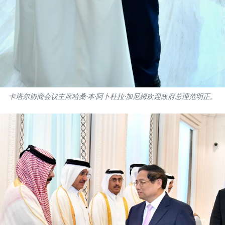
卡塔尔协商会议主席哈桑·本·阿卜杜拉·加尼姆欢迎政府总理范明正。