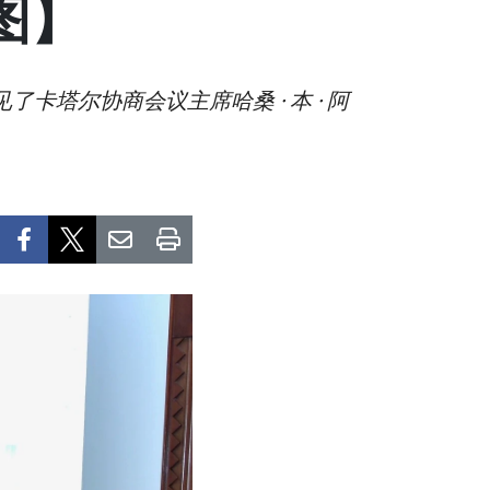
图】
塔尔协商会议主席哈桑 · 本 · 阿