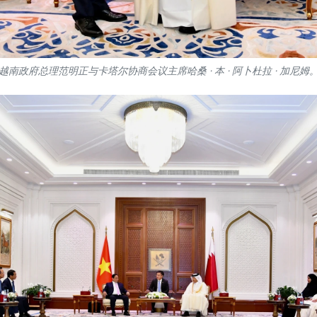
越南政府总理范明正与卡塔尔协商会议主席哈桑 · 本 · 阿卜杜拉 · 加尼姆