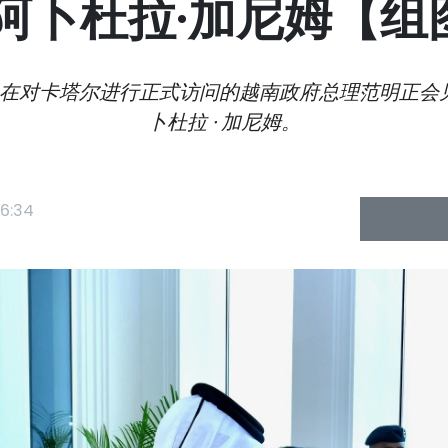
·阿卜杜拉·加尼姆【组
，在对卡塔尔进行正式访问的越南政府总理范明正会见了卡
卜杜拉 · 加尼姆。
6:34