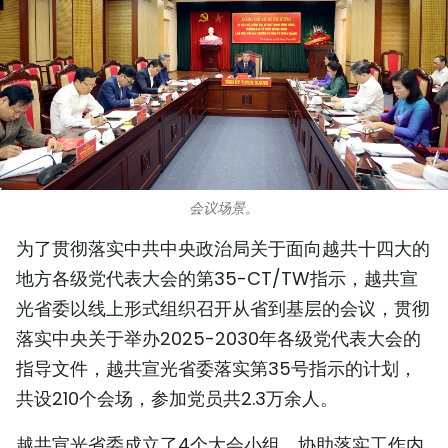
国际
旅游
友谊桥梁
史海
会议场景。
多功能媒体
为了贯彻落实中共中央政治局关于面向越共十四大的
图表新闻
地方各级党代表大会的第35-CT/TW指示，越共宣
光省委以线上形式组织召开从省到基层的会议，贯彻
图库
落实中央关于举办2025-2030年各级党代表大会的
视频
指导文件，越共宣光省委落实第35号指示的计划，
共设210个会场，参加党员共2.3万余人。
人民报社简介
越共宣光省委成立了4个大会小组，协助落实工作内