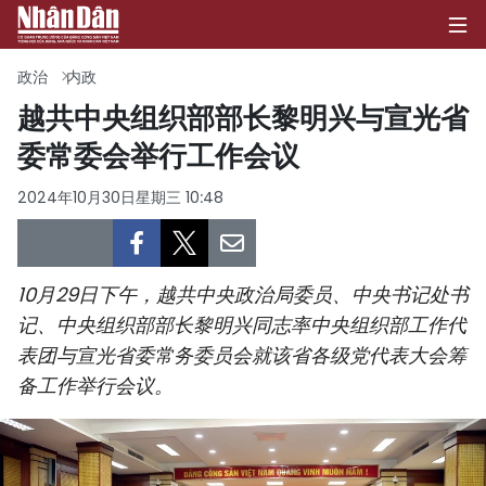
政治
内政
越共中央组织部部长黎明兴与宣光省
委常委会举行工作会议
首页
2024年10月30日星期三 10:48
政治
经济
10月29日下午，越共中央政治局委员、中央书记处书
社会
记、中央组织部部长黎明兴同志率中央组织部工作代
表团与宣光省委常务委员会就该省各级党代表大会筹
环保
备工作举行会议。
文化
体育