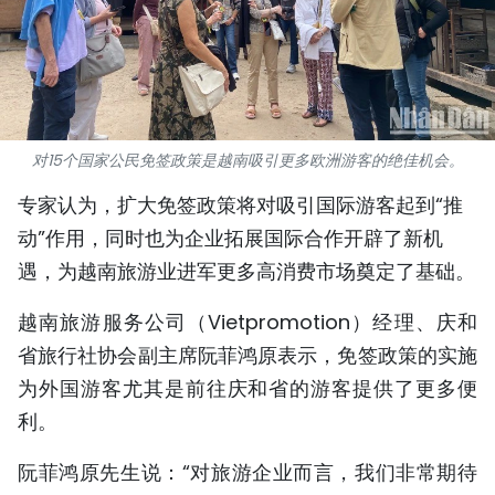
国际
旅游
友谊桥梁
对15个国家公民免签政策是越南吸引更多欧洲游客的绝佳机会。
史海
专家认为，扩大免签政策将对吸引国际游客起到“推
动”作用，同时也为企业拓展国际合作开辟了新机
多功能媒体
遇，为越南旅游业进军更多高消费市场奠定了基础。
图表新闻
越南旅游服务公司（Vietpromotion）经理、庆和
图库
省旅行社协会副主席阮菲鸿原表示，免签政策的实施
为外国游客尤其是前往庆和省的游客提供了更多便
视频
利。
人民报社简介
阮菲鸿原先生说：“对旅游企业而言，我们非常期待