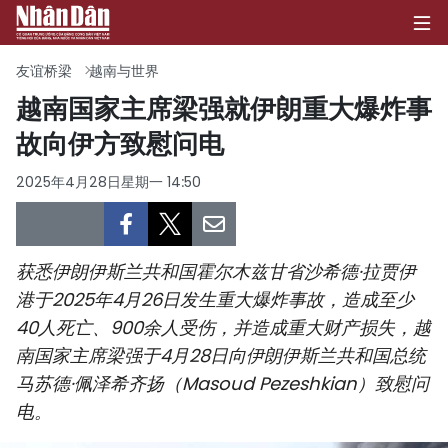
友谊桥梁
越南与世界
越南国家主席梁强就伊朗重大爆炸事
故向伊方致慰问电
首页
2025年4月28日星期一 14:50
政治
经济
获悉伊朗伊斯兰共和国霍尔木兹甘省沙希德·拉贾伊
社会
港于2025年4月26日发生重大爆炸事故，造成至少
40人死亡、900余人受伤，并造成重大财产损失，越
环保
南国家主席梁强于4月28日向伊朗伊斯兰共和国总统
文化
马苏德·佩泽希齐扬（Masoud Pezeshkian）致慰问
电。
体育