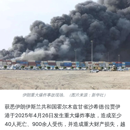
国际
旅游
友谊桥梁
史海
多功能媒体
图表新闻
图库
伊朗重大爆炸事故现场。（图片来源：新华社）
视频
获悉伊朗伊斯兰共和国霍尔木兹甘省沙希德·拉贾伊
港于2025年4月26日发生重大爆炸事故，造成至少
人民报社简介
40人死亡、900余人受伤，并造成重大财产损失，越