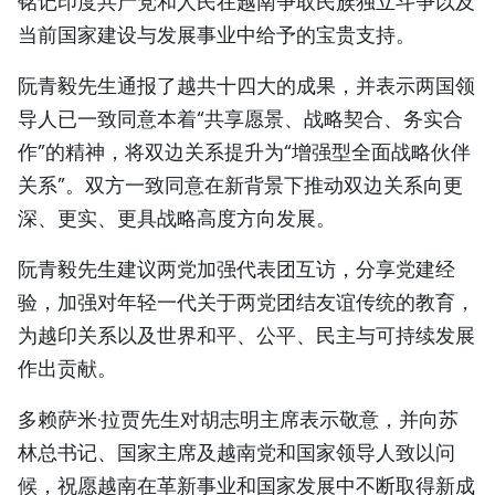
铭记印度共产党和人民在越南争取民族独立斗争以及
TIẾNG VIỆT
当前国家建设与发展事业中给予的宝贵支持。
ENGLISH
阮青毅先生通报了越共十四大的成果，并表示两国领
导人已一致同意本着“共享愿景、战略契合、务实合
FRANÇAIS
作”的精神，将双边关系提升为“增强型全面战略伙伴
关系”。双方一致同意在新背景下推动双边关系向更
РУССКИЙ
深、更实、更具战略高度方向发展。
ESPAÑOL
阮青毅先生建议两党加强代表团互访，分享党建经
验，加强对年轻一代关于两党团结友谊传统的教育，
为越印关系以及世界和平、公平、民主与可持续发展
作出贡献。
多赖萨米·拉贾先生对胡志明主席表示敬意，并向苏
林总书记、国家主席及越南党和国家领导人致以问
候，祝愿越南在革新事业和国家发展中不断取得新成