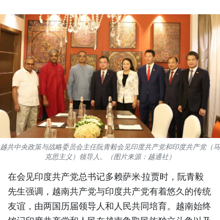
国际
旅游
友谊桥梁
史海
多功能媒体
图表新闻
越共中央政策与战略委员会主任阮青毅会见印度共产党和印度共产党（马
图库
克思主义）领导人。（图片来源：越通社）
在会见印度共产党总书记多赖萨米·拉贾时，阮青毅
视频
先生强调，越南共产党与印度共产党有着悠久的传统
友谊，由两国历届领导人和人民共同培育。越南始终
人民报社简介