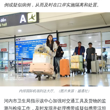
例或疑似病例，从而及时在口岸实施隔离和处置。
国际
旅游
友谊桥梁
史海
多功能媒体
图表新闻
图库
视频
内排国际机场到达大厅。（图片来源：越通社）
河内市卫生局指示该中心加强对交通工具及货物的监
人民报社简介
测与检疫工作，及时发现并处理携带或疑似携带汉坦