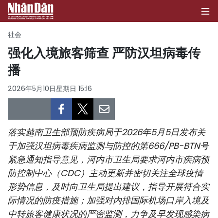
社会
强化入境旅客筛查 严防汉坦病毒传
播
首页
2026年5月10日星期日 15:16
政治
经济
落实越南卫生部预防疾病局于2026年5月5日发布关
社会
于加强汉坦病毒疾病监测与防控的第666/PB-BTN号
紧急通知指导意见，河内市卫生局要求河内市疾病预
环保
防控制中心（CDC）主动更新并密切关注全球疫情
文化
形势信息，及时向卫生局提出建议，指导开展符合实
际情况的防疫措施；加强对内排国际机场口岸入境及
体育
中转旅客健康状况的严密监测，力争及早发现感染病