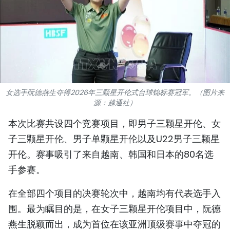
国际
旅游
友谊桥梁
史海
女选手阮德燕生夺得2026年三颗星开伦式台球锦标赛冠军。（图片来
源：越通社）
多功能媒体
本次比赛共设四个竞赛项目，即男子三颗星开伦、女
图表新闻
子三颗星开伦、男子单颗星开伦以及U22男子三颗星
开伦。赛事吸引了来自越南、韩国和日本的80名选
图库
手参赛。
视频
在全部四个项目的决赛轮次中，越南均有代表选手入
围。最为瞩目的是，在女子三颗星开伦项目中，阮德
人民报社简介
燕生脱颖而出，成为首位在该亚洲顶级赛事中夺冠的