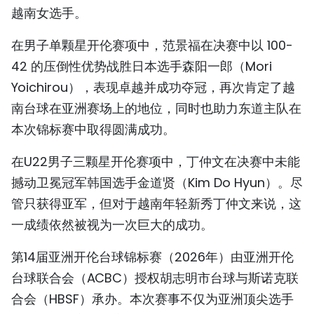
越南女选手。
TIẾNG VIỆT
在男子单颗星开伦赛项中，范景福在决赛中以 100-
ENGLISH
42 的压倒性优势战胜日本选手森阳一郎（Mori
FRANÇAIS
Yoichirou），表现卓越并成功夺冠，再次肯定了越
南台球在亚洲赛场上的地位，同时也助力东道主队在
РУССКИЙ
本次锦标赛中取得圆满成功。
ESPAÑOL
在U22男子三颗星开伦赛项中，丁仲文在决赛中未能
撼动卫冕冠军韩国选手金道贤（Kim Do Hyun）。尽
管只获得亚军，但对于越南年轻新秀丁仲文来说，这
一成绩依然被视为一次巨大的成功。
第14届亚洲开伦台球锦标赛（2026年）由亚洲开伦
台球联合会（ACBC）授权胡志明市台球与斯诺克联
合会（HBSF）承办。本次赛事不仅为亚洲顶尖选手