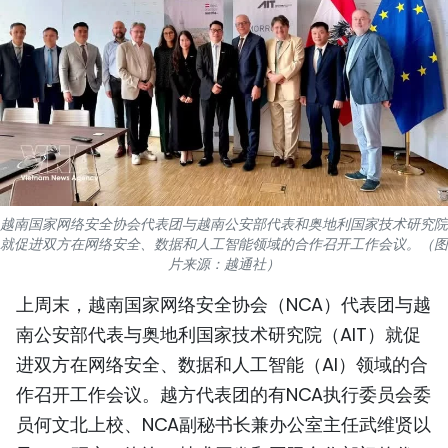
国际
旅游
友谊桥梁
史海
多功能媒体
越南国家网络安全协会代表团与越南公安部代表和奥地利国家技术研究院
就促进双方在网络安全、数据和人工智能领域的合作召开工作会议。（图
图表新闻
片来源：越通社）
上周末，越南国家网络安全协会（NCA）代表团与越
图库
南公安部代表与奥地利国家技术研究院（AIT）就促
视频
进双方在网络安全、数据和人工智能（AI）领域的合
作召开工作会议。越方代表团的有NCA执行委员会委
员何文北上校、NCA副秘书长兼办公室主任武维贤以
人民报社简介