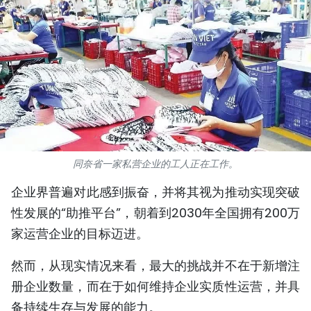
国际
旅游
友谊桥梁
史海
多功能媒体
同奈省一家私营企业的工人正在工作。
图表新闻
企业界普遍对此感到振奋，并将其视为推动实现突破
性发展的“助推平台”，朝着到2030年全国拥有200万
图库
家运营企业的目标迈进。
视频
然而，从现实情况来看，最大的挑战并不在于新增注
册企业数量，而在于如何维持企业实质性运营，并具
人民报社简介
备持续生存与发展的能力。