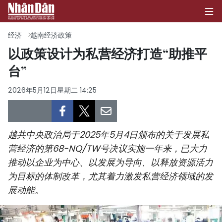
经济
越南经济政策
以政策设计为私营经济打造“助推平
台”
首页
2026年5月12日星期二 14:25
政治
经济
越共中央政治局于2025年5月4日颁布的关于发展私
社会
营经济的第68-NQ/TW号决议实施一年来，已大力
推动以企业为中心、以发展为导向、以释放资源活力
环保
为目标的体制改革，尤其着力激发私营经济领域的发
文化
展动能。
体育