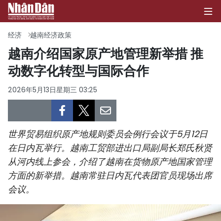
经济
越南经济政策
越南介绍国家原产地管理新举措 推
动数字化转型与国际合作
首页
2026年5月13日星期三 03:25
政治
经济
世界贸易组织原产地规则委员会例行会议于5月12日
社会
在日内瓦举行。越南工贸部进出口局副局长郑氏秋贤
从河内线上参会，介绍了越南在货物原产地国家管理
环保
方面的新举措。越南常驻日内瓦代表团官员现场出席
文化
会议。
体育