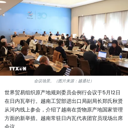
国际
旅游
友谊桥梁
史海
多功能媒体
图表新闻
会议场景。（图片来源：越通社）
图库
世界贸易组织原产地规则委员会例行会议于5月12日
在日内瓦举行。越南工贸部进出口局副局长郑氏秋贤
视频
从河内线上参会，介绍了越南在货物原产地国家管理
方面的新举措。越南常驻日内瓦代表团官员现场出席
人民报社简介
会议。