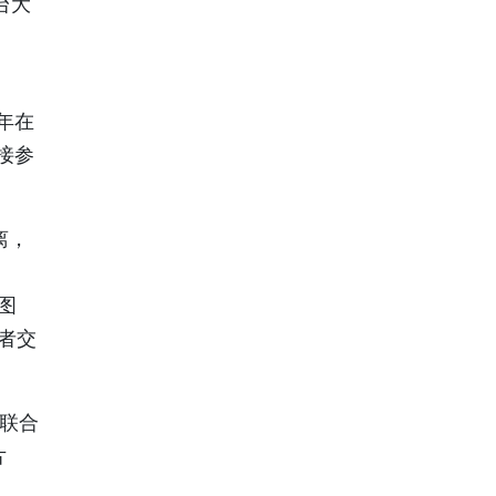
平台大
年在
接参
离，
图
者交
年联合
片