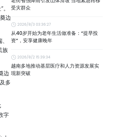
老街省强降雨引发山体滑坡 当地紧急转移
受灾群众
”。
、奠边
2026/8/3 03:36:27
从40岁开始为老年生活做准备：“提早投
端、
资”，安享健康晚年
民族
2026/8/2 15:39:34
越南多地推动基层医疗和人力资源发展实
奠边
现新突破
以及多
比
数字