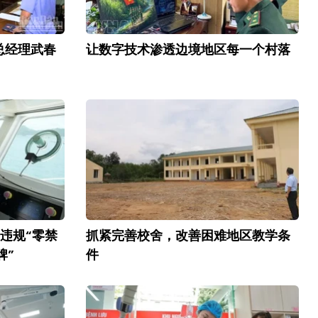
总经理武春
让数字技术渗透边境地区每一个村落
：违规“零禁
抓紧完善校舍，改善困难地区教学条
牌”
件