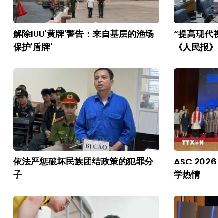
解除IUU'黄牌'警告：来自基层的渔场
“提高现代
保护'盾牌'
《人民报》
依法严惩破坏民族团结政策的犯罪分
ASC 20
子
学热情