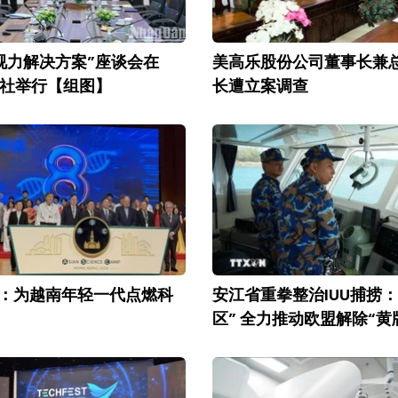
视力解决方案”座谈会在
美高乐股份公司董事长兼
社举行【组图】
长遭立案调查
26：为越南年轻一代点燃科
安江省重拳整治IUU捕捞
区” 全力推动欧盟解除“黄