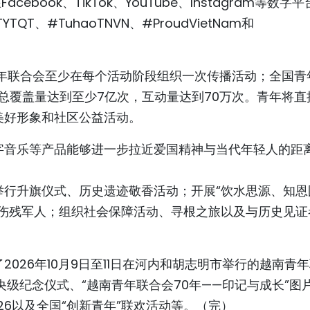
book、TikTok、YouTube、Instagram等数字
YTQT、#TuhaoTNVN、#ProudVietNam和
青年联合会至少在每个活动阶段组织一次传播活动；全国青
动总覆盖量达到至少7亿次，互动量达到70万次。青年将直
美好形象和社区公益活动。
字音乐等产品能够进一步拉近爱国精神与当代年轻人的距
举行升旗仪式、历史遗迹敬香活动；开展“饮水思源、知恩
和伤残军人；组织社会保障活动、寻根之旅以及与历史见证
026年10月9日至11日在河内和胡志明市举行的越南青
央级纪念仪式、“越南青年联合会70年——印记与成长”图
 2026以及全国“创新青年”联欢活动等。（完）