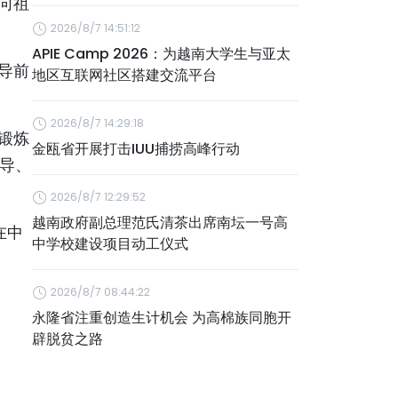
向祖
2026/8/7 14:51:12
APIE Camp 2026：为越南大学生与亚太
导前
地区互联网社区搭建交流平台
2026/8/7 14:29:18
锻炼
金瓯省开展打击IUU捕捞高峰行动
教导、
2026/8/7 12:29:52
越南政府副总理范氏清茶出席南坛一号高
在中
中学校建设项目动工仪式
2026/8/7 08:44:22
永隆省注重创造生计机会 为高棉族同胞开
辟脱贫之路