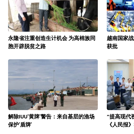
永隆省注重创造生计机会 为高棉族同
越南国家战
胞开辟脱贫之路
获批
解除IUU'黄牌'警告：来自基层的渔场
“提高现代
保护'盾牌'
《人民报》