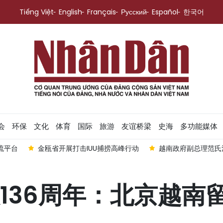
Tiếng Việt
English
Français
Русский
Español
한국어
会
环保
文化
体育
国际
旅游
友谊桥梁
史海
多功能媒体
交流平台
金瓯省开展打击IUU捕捞高峰行动
越南政府副总理范氏
136周年：北京越南